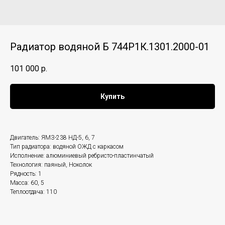
Радиатор водяной Б 744Р1К.1301.2000-01
101 000
р.
Купить
Двигатель: ЯМЗ-238 НД-5, 6, 7
Тип радиатора: водяной ОЖД с каркасом
Исполнение: алюминиевый ребристо-пластинчатый
Технология: паяный, Ноколок
Рядность: 1
Масса: 60, 5
Теплоотдача: 110