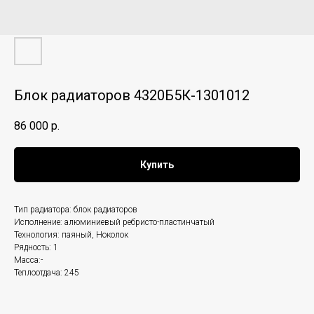
Блок радиаторов 4320Б5К-1301012
86 000
р.
Купить
Тип радиатора: блок радиаторов
Исполнение: алюминиевый ребристо-пластинчатый
Технология: паяный, Ноколок
Рядность: 1
Масса:-
Теплоотдача: 245