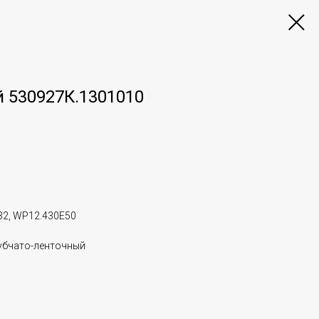
 530927К.1301010
32, WP12.430E50
убчато-ленточный