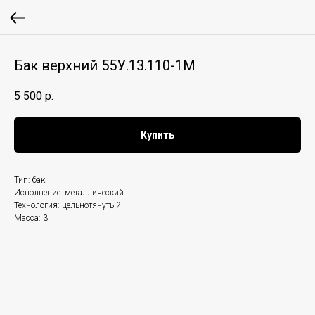
Бак верхний 55У.13.110-1М
5 500
р.
Купить
Тип: бак
Исполнение: металлический
Технология: цельнотянутый
Масса: 3