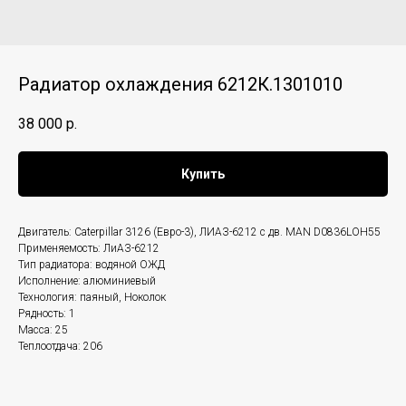
Радиатор охлаждения 6212К.1301010
38 000
р.
Купить
Двигатель: Caterpillar 3126 (Евро-3), ЛИАЗ-6212 с дв. MAN D0836LOH55
Применяемость: ЛиАЗ-6212
Тип радиатора: водяной ОЖД
Исполнение: алюминиевый
Технология: паяный, Ноколок
Рядность: 1
Масса: 25
Теплоотдача: 206