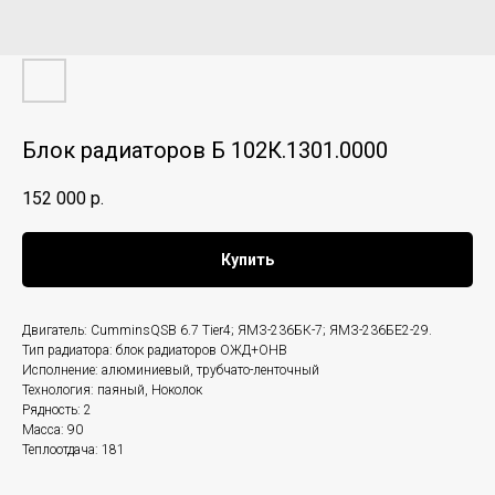
Блок радиаторов Б 102К.1301.0000
152 000
р.
Купить
Двигатель: CumminsQSB 6.7 Tier4; ЯМЗ-236БК-7; ЯМЗ-236БЕ2-29.
Тип радиатора: блок радиаторов ОЖД+ОНВ
Исполнение: алюминиевый, трубчато-ленточный
Технология: паяный, Ноколок
Рядность: 2
Масса: 90
Теплоотдача: 181