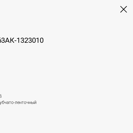
63АК-1323010
В
рубчато-ленточный