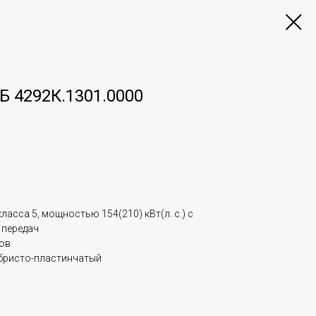
Б 4292К.1301.0000
ласса 5, мощностью 154(210) кВт(л. с.) с
 передач
ров
бристо-пластинчатый